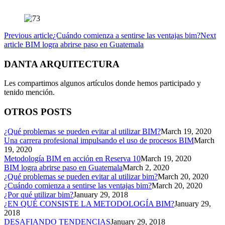
Previous article
¿Cuándo comienza a sentirse las ventajas bim?
Next
article
BIM logra abrirse paso en Guatemala
DANTA ARQUITECTURA
Les compartimos algunos artículos donde hemos participado y
tenido mención.
OTROS POSTS
¿Qué problemas se pueden evitar al utilizar BIM?
March 19, 2020
Una carrera profesional impulsando el uso de procesos BIM
March
19, 2020
Metodología BIM en acción en Reserva 10
March 19, 2020
BIM logra abrirse paso en Guatemala
March 2, 2020
¿Qué problemas se pueden evitar al utilizar bim?
March 20, 2020
¿Cuándo comienza a sentirse las ventajas bim?
March 20, 2020
¿Por qué utilizar bim?
January 29, 2018
¿EN QUÉ CONSISTE LA METODOLOGÍA BIM?
January 29,
2018
DESAFIANDO TENDENCIAS
January 29, 2018