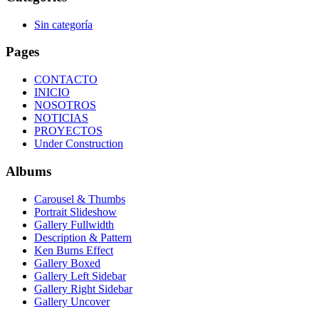
Sin categoría
Pages
CONTACTO
INICIO
NOSOTROS
NOTICIAS
PROYECTOS
Under Construction
Albums
Carousel & Thumbs
Portrait Slideshow
Gallery Fullwidth
Description & Pattern
Ken Burns Effect
Gallery Boxed
Gallery Left Sidebar
Gallery Right Sidebar
Gallery Uncover